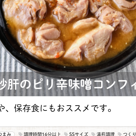
砂肝のピリ辛味噌コンフ
や、保存食にもおススメです。
つまみ
調理時間16分以上
SSサイズ
湯煎調理
つく