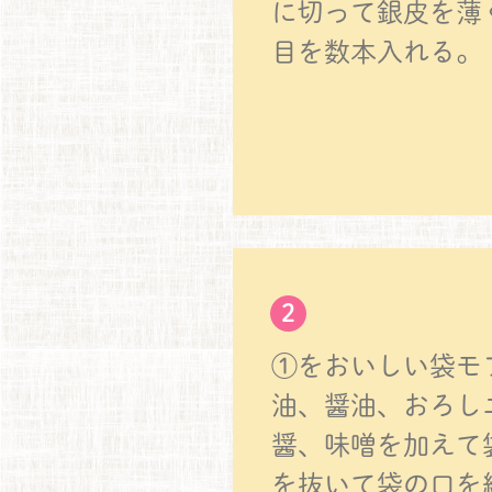
に切って銀皮を薄
目を数本入れる。
2
①をおいしい袋モ
油、醤油、おろし
醤、味噌を加えて
を抜いて袋の口を