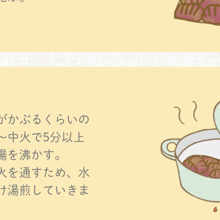
がかぶるくらいの
～中火で5分以上
湯を沸かす。
火を通すため、水
け湯煎していきま