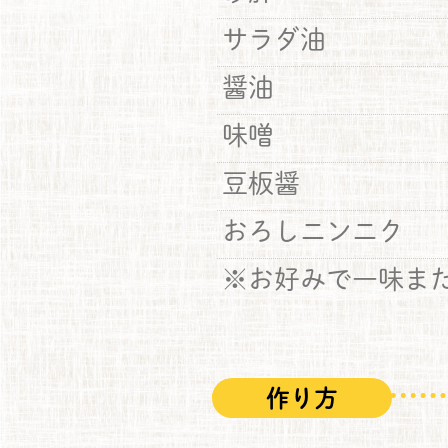
サラダ油
醤油
味噌
豆板醤
おろしニンニク
※お好みで一味ま
作り方