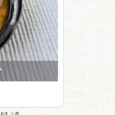
ィ
りおき
肉