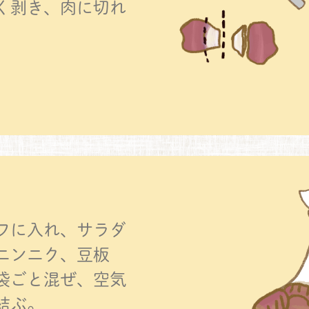
く剥き、肉に切れ
フに入れ、サラダ
ニンニク、豆板
袋ごと混ぜ、空気
結ぶ。