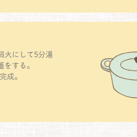
弱火にして5分湯
蓋をする。
て完成。