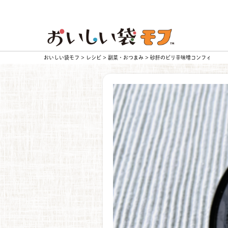
おいしい袋モフ
>
レシピ
>
副菜・おつまみ
>
砂肝のピリ辛味噌コンフィ