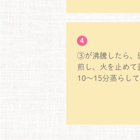
4
③が沸騰したら、
煎し、火を止めて
10～15分蒸らし