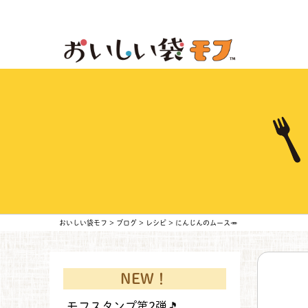
おいしい袋モフ
>
ブログ
>
レシピ
>
にんじんのムース🥕
NEW！
モフスタンプ第2弾🎵